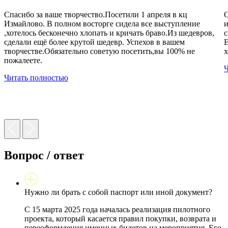
Спасибо за ваше творчество.Посетили 1 апреля в кц
О
Измайлово. В полном восторге сидела все выступление
и
,хотелось бесконечно хлопать и кричать браво.Из шедевров,
с
сделали ещё более крутой шедевр. Успехов в вашем
Е
творчестве.Обязательно советую посетить,вы 100% не
х
пожалеете.
Ч
Читать полностью
Вопрос / ответ
Нужно ли брать с собой паспорт или иной документ?
С 15 марта 2025 года началась реализация пилотного
проекта, который касается правил покупки, возврата и
переоформления именных билетов на мероприятия. Его