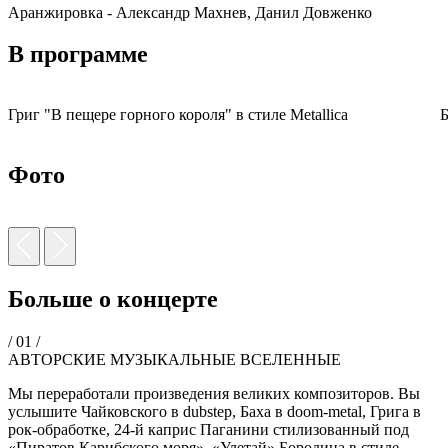
Аранжировка - Александр Махнев, Данил Довженко
В программе
Григ "В пещере горного короля" в стиле Metallica
Б
Фото
Больше о концерте
/ 01 /
АВТОРСКИЕ МУЗЫКАЛЬНЫЕ ВСЕЛЕННЫЕ
Мы переработали произведения великих композиторов. Вы
услышите Чайковского в dubstep, Баха в doom-metal, Грига в
рок-обработке, 24-й каприс Паганини стилизованный под
«Пиратов Карибского моря», «Улетай» Бородина в стиле