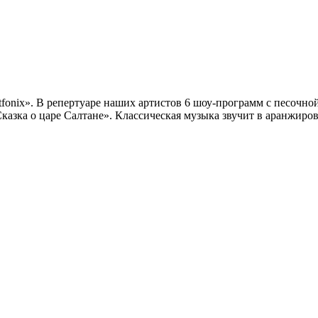
rtfonix». В репертуаре наших артистов 6 шоу-программ с песочн
азка о царе Салтане». Классическая музыка звучит в аранжиров