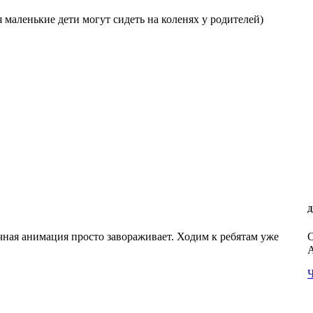
я маленькие дети могут сидеть на коленях у родителей)
Д
чная анимация просто завораживает. Ходим к ребятам уже
О
А
Ч