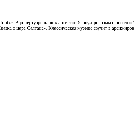
rtfonix». В репертуаре наших артистов 6 шоу-программ с песочн
азка о царе Салтане». Классическая музыка звучит в аранжиров