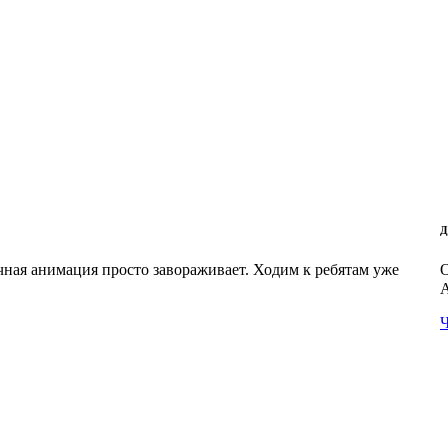
Д
чная анимация просто завораживает. Ходим к ребятам уже
О
А
Ч