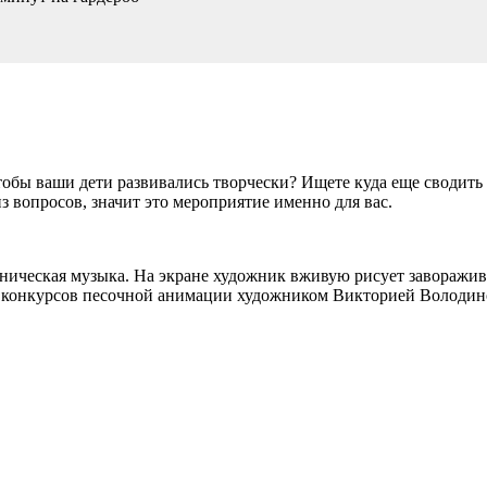
тобы ваши дети развивались творчески? Ищете куда еще сводить
з вопросов, значит это мероприятие именно для вас.
тническая музыка. На экране художник вживую рисует заворажи
х конкурсов песочной анимации художником Викторией Володин