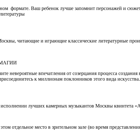
ном формате. Ваш ребенок лучше запомнит персонажей и сюжет
 литературы
 Москвы, читающие и играющие классические литературные прои
ОМАГИИ
чите невероятные впечатления от созерцания процесса создани
присоединитесь к миллионам поклонников этого вида искусства.
 в исполнении лучших камерных музыкантов Москвы квинтета
 этом отдельное место в зрительном зале (во время представлени