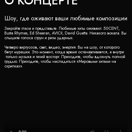
О КОНЦЕРТЕ
Шоу, где оживают ваши любимые композиции
Закройте глаза и представьте. Любимые хиты оживают. 50CENT,
Busta Rhymes, Ed Sheeran, AVICII, David Guetta. Никакого вокала. Вы
слышите голоса струн и ритм ударных.
Четверо виртуозов, свет, видео, энергия. Вы на шоу, от которого
бегут мурашки. Это момент, когда время останавливается, а внутри
только музыка и тихий восторг. Приходите, чтобы вдохнуть полной
грудью. Приходите, чтобы насладиться «Мировыми хитами на
скрипках».